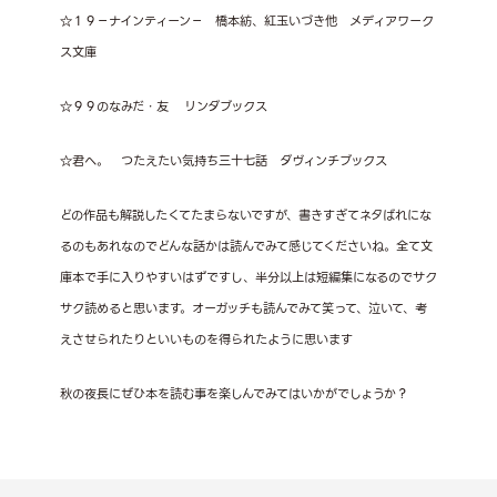
☆１９－ナインティーン－ 橋本紡、紅玉いづき他 メディアワーク
ス文庫
☆９９のなみだ・友
リンダブックス
☆君へ。 つたえたい気持ち三十七話 ダヴィンチブックス
どの作品も解説したくてたまらないですが、書きすぎてネタばれにな
るのもあれなのでどんな話かは読んでみて感じてくださいね。全て文
庫本で手に入りやすいはずですし、半分以上は短編集になるのでサク
サク読めると思います。オーガッチも読んでみて笑って、泣いて、考
えさせられたりといいものを得られたように思います
秋の夜長にぜひ本を読む事を楽しんでみてはいかがでしょうか？