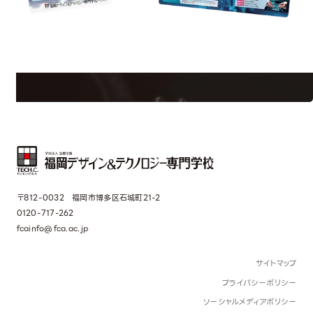
uest Information
R
学校のことだけじゃない！クリエーティビティー×テクノロジーの力で業
界で活躍している人のスペシャルインタビューもじっくり読める。
〒812-0032 福岡市博多区石城町21-2
0120-717-262
fcainfo@fca.ac.jp
サイトマップ
プライバシーポリシー
ソーシャルメディアポリシー