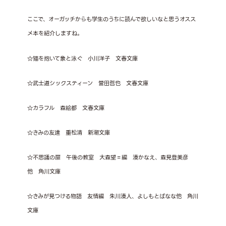
ここで、オーガッチからも学生のうちに読んで欲しいなと思うオスス
メ本を紹介しますね。
☆猫を抱いて象と泳ぐ 小川洋子 文春文庫
☆武士道シックスティーン 誉田哲也 文春文庫
☆カラフル 森絵都 文春文庫
☆きみの友達 重松清 新潮文庫
☆不思議の扉 午後の教室 大森望＝編 湊かなえ、森見登美彦
他 角川文庫
☆きみが見つける物語 友情編 朱川湊人、よしもとばなな他 角川
文庫