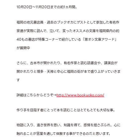
10月20日～11月20日までの約1ヵ月間。
福岡の地元書店員・過去のブックオカにゲストとして参加した有名作
家達が実際に読んで、泣いて、笑ったオススメの文庫を福岡県内の約
40もの書店が特集コーナーで紹介している「激オシ文庫アワード」
が展開中
さらに、古本市が開かれたり、有名作家と読む読書会や、講演会が
開かれたりと博多・天神と中心に福岡の街が本で盛り上がっていきま
す
詳細はこちらからどうぞ→
http://www.bookuoka.com/
作り手を目指す者にとって本を読むことはとてもとても大切な事。
物語に入り、遠き世界を思い、知識を得て、感情を揺さぶられ、心に
触れることが言葉を通して体験する事ができるのだと思います。