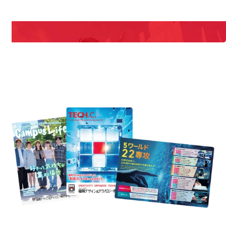
期間限定のイベントやスペシャルゲストをチェック！
説明会や職業体験もあるので、将来の夢に向き合える！
REQUEST INFORMATION
資料請求
est Information
Re