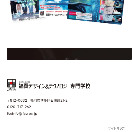
uest Information
R
学校のことだけじゃない！クリエーティビティー×テクノロジーの力で業
界で活躍している人のスペシャルインタビューもじっくり読める。
〒812-0032 福岡市博多区石城町21-2
0120-717-262
fcainfo@fca.ac.jp
サイトマップ