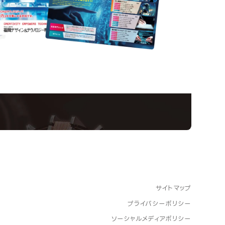
Information
ampus
Ope
い！クリエーティビティー×テクノロジーの力で業
スペシャルインタビューもじっくり読める。
サイトマップ
プライバシーポリシー
ソーシャルメディアポリシー