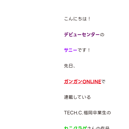
こんにちは！
デビューセンター
の
サニー
です！
先日、
ガンガンONLINE
で
連載している
TECH.C.福岡卒業生の
ねこクラゲ
さんの作品