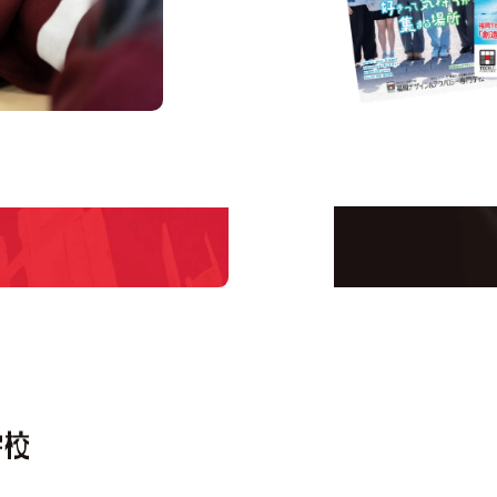
us
Request 
Open C
学校のことだけじゃな
！
界で活躍している人の
える！