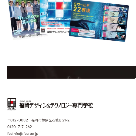
uest Information
R
学校のことだけじゃない！クリエーティビティー×テクノロジーの力で業
界で活躍している人のスペシャルインタビューもじっくり読める。
〒812-0032 福岡市博多区石城町21-2
0120-717-262
fcainfo@fca.ac.jp