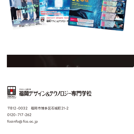
est Information
Re
学校のことだけじゃない！クリエーティビティー×テクノロジーの力で業
界で活躍している人のスペシャルインタビューもじっくり読める。
〒812-0032 福岡市博多区石城町21-2
0120-717-262
fcainfo@fca.ac.jp