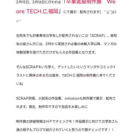
「
卒業進級制作展 We
2月15日、2月16日に行われる
are TECH.C.福岡
」
にて展示・配布されます( ﾟдﾟ)ﾎｽ
ｨ…
在校生でも対象専攻の学生しか配布されないこの「SCRAP」。高校
生の皆さん方には、3月から実施される春の体験入学以降、マンガの
体験授業を受けた方だけがもらえる作品集となります。
そんなSCRAPをいち早く、ゲットしたいというマンガやコミックイ
ラストに興味のある方は是非、TECH.C.福岡の制作展に来てくださ
いね
SCRAP同様、小説系の作品集、initiationも制作展で展示・配布さ
れます。現在、制作中ですので完成をお楽しみに
制作展の詳細情報はＨＰでチェックを！作品展示に向けての学生さん
達の様子もブログで紹介されていくと思うので要チェックです！！