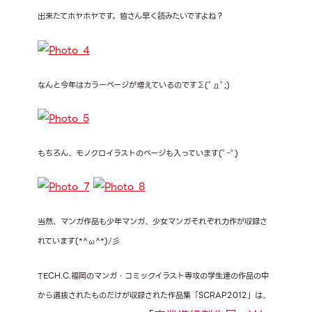
出来たてホヤホヤです。皆さん早く読みたいですよね？
なんと今年はカラーページが増えているのですΣ(ﾟдﾟ;)
もちろん、モノクロイラストのページも入っています(ﾟｰﾟ)
当然、マンガ作品も少年マンガ、少女マンガそれぞれ力作が収録さ
れています(*^ω^*)ﾉ彡
TECH.C.福岡のマンガ・コミックイラスト専攻の学生達の作品の中
から選抜されたものだけが収録された作品集「SCRAP2012」は、