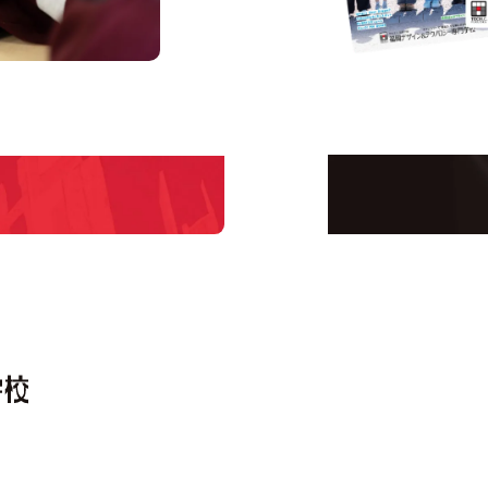
us
Request I
Open C
学校のことだけじゃな
！
界で活躍している人の
える！