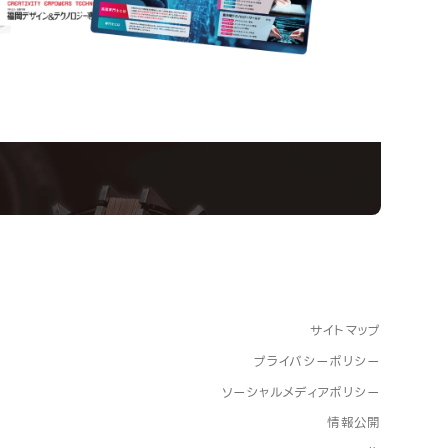
nformation
ampus
Ope
い！クリエーティビティー×テクノロジーの力で業
スペシャルインタビューもじっくり読める。
サイトマップ
プライバシーポリシー
ソーシャルメディアポリシー
情報公開