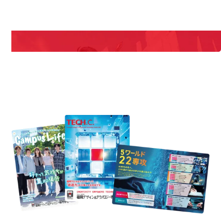
期間限定のイベントやスペシャルゲストをチェック！
説明会や職業体験もあるので、将来の夢に向き合える！
REQUEST INFORMATION
資料請求
uest Information
R