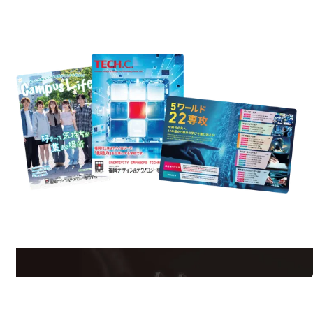
REQUEST INFORMATION
資料請求
est Information
Re
学校のことだけじゃない！クリエーティビティー×テクノロジーの力で業
界で活躍している人のスペシャルインタビューもじっくり読める。