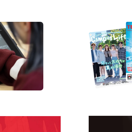
資料請求
s
Request I
Open C
学校のことだけじゃな
！
界で活躍している人の
える！