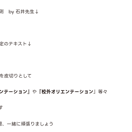
 by 石井先生↓
定のテキスト↓
を皮切りとして
ンテーション』
や
『校外オリエンテーション
』等々
す
間、一緒に頑張りましょう