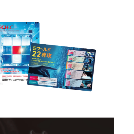
nformation
ampus
Ope
い！クリエーティビティー×テクノロジーの力で業
スペシャルインタビューもじっくり読める。