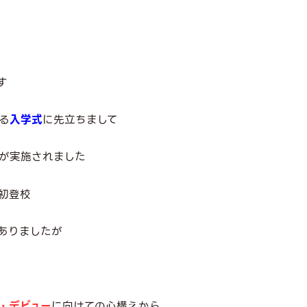
す
る
入学式
に先立ちまして
が実施されました
初登校
ありましたが
・デビュー
に向けての心構えから