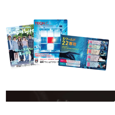
REQUEST INFORMATION
資料請求
est Information
Re
学校のことだけじゃない！クリエーティビティー×テクノロジーの力で業
界で活躍している人のスペシャルインタビューもじっくり読める。