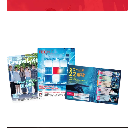
REQUEST INFORMATION
資料請求
est Information
Re
学校のことだけじゃない！クリエーティビティー×テクノロジーの力で業
界で活躍している人のスペシャルインタビューもじっくり読める。