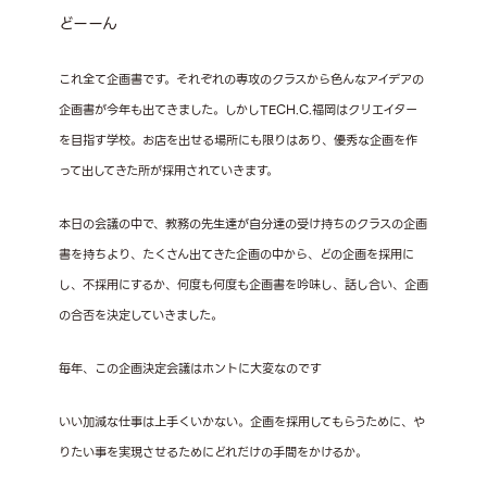
どーーん
これ全て企画書です。それぞれの専攻のクラスから色んなアイデアの
企画書が今年も出てきました。しかしTECH.C.福岡はクリエイター
を目指す学校。お店を出せる場所にも限りはあり、優秀な企画を作
って出してきた所が採用されていきます。
本日の会議の中で、教務の先生達が自分達の受け持ちのクラスの企画
書を持ちより、たくさん出てきた企画の中から、どの企画を採用に
し、不採用にするか、何度も何度も企画書を吟味し、話し合い、企画
の合否を決定していきました。
毎年、この企画決定会議はホントに大変なのです
いい加減な仕事は上手くいかない。企画を採用してもらうために、や
りたい事を実現させるためにどれだけの手間をかけるか。