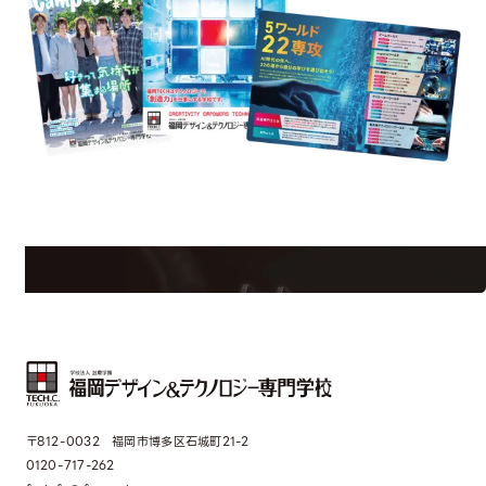
est Information
Re
学校のことだけじゃない！クリエーティビティー×テクノロジーの力で業
界で活躍している人のスペシャルインタビューもじっくり読める。
〒812-0032 福岡市博多区石城町21-2
0120-717-262