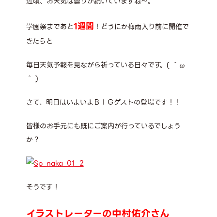
近頃、お天気は曇りが続いていますね～。
1週間
学園祭まであと
！どうにか梅雨入り前に開催で
きたらと
毎日天気予報を見ながら祈っている日々です。( ＾ω
＾ )
さて、明日はいよいよＢＩＧゲストの登場です！！
皆様のお手元にも既にご案内が行っているでしょう
か？
そうです！
イラストレーターの中村佑介さん