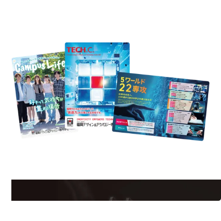
REQUEST INFORMATION
資料請求
est Information
Re
学校のことだけじゃない！クリエーティビティー×テクノロジーの力で業
界で活躍している人のスペシャルインタビューもじっくり読める。