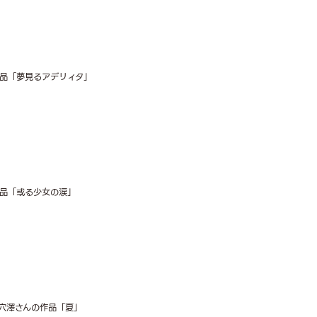
品「夢見るアデリィタ」
品「或る少女の涙」
穴澤さんの作品「夏」