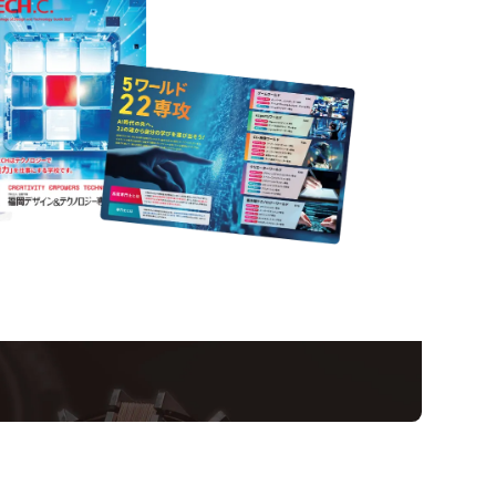
nformation
ampus
Ope
い！クリエーティビティー×テクノロジーの力で業
スペシャルインタビューもじっくり読める。