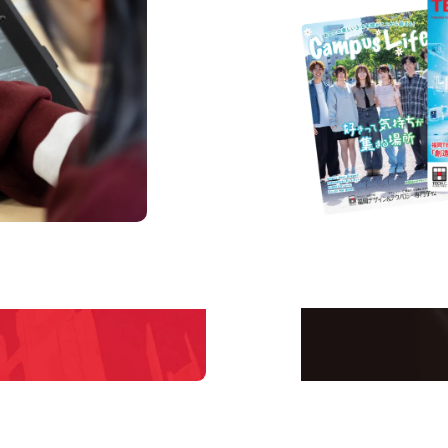
us
Request I
Open C
学校のことだけじゃな
！
界で活躍している人の
える！