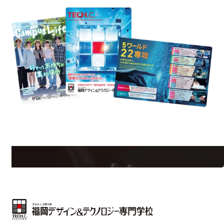
uest Information
R
学校のことだけじゃない！クリエーティビティー×テクノロジーの力で業
界で活躍している人のスペシャルインタビューもじっくり読める。