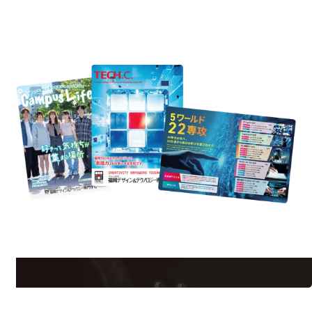
REQUEST INFORMATION
資料請求
uest Information
R
学校のことだけじゃない！クリエーティビティー×テクノロジーの力で業
界で活躍している人のスペシャルインタビューもじっくり読める。