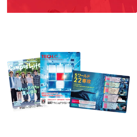
REQUEST INFORMATION
資料請求
est Information
Re
学校のことだけじゃない！クリエーティビティー×テクノロジーの力で業
界で活躍している人のスペシャルインタビューもじっくり読める。