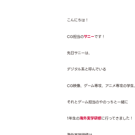
こんにちは！
CG担当の
サニー
です！
先日サニーは、
デジタル系と呼んでいる
CG映像、ゲーム専攻、アニメ専攻の学生
それとゲーム担当のやのっちと一緒に
1年生の
海外実学研修
に行ってきました！
海外実学研修は、