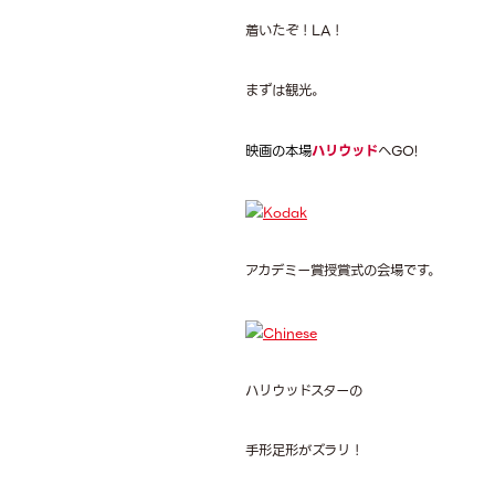
着いたぞ！LA！
まずは観光。
映画の本場
ハリウッド
へGO!
アカデミー賞授賞式の会場です。
ハリウッドスターの
手形足形がズラリ！