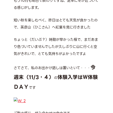
もう10月も明日で終わりですね、足早に冬が近づいて
る感じがします。
短い秋を楽しむべく、昨日はとても天気が良かったの
で、英彦山（ひこさん）へ紅葉を見に行きました
ちょっと（だいぶ？）時期が早かった様で、まだあま
り色づいていませんでしたが久しぶりに山に行くと空
気がきれいで、とても気持ちがよかったですよ
今
さてさて、私のお出かけ話しは置いといて・・・
週末（11/3・４）
体験入学はＷ体験
の
ＤＡＹ
です