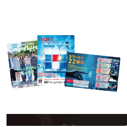
REQUEST INFORMATION
資料請求
est Information
Re
学校のことだけじゃない！クリエーティビティー×テクノロジーの力で業
界で活躍している人のスペシャルインタビューもじっくり読める。