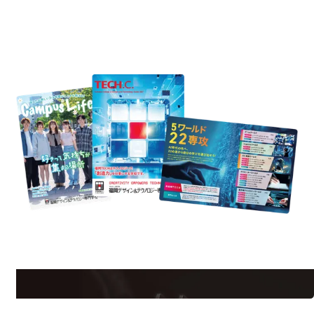
REQUEST INFORMATION
資料請求
uest Information
R
学校のことだけじゃない！クリエーティビティー×テクノロジーの力で業
界で活躍している人のスペシャルインタビューもじっくり読める。