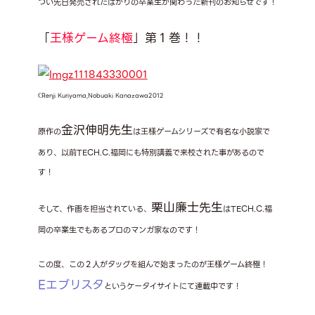
つい先日発売されたばかりの卒業生が関わった新刊のお知らせです！
「
王様ゲーム終極
」第１巻！！
ℂRenji Kuriyama,Nobuaki Kanazawa2012
金沢伸明先生
原作の
は王様ゲームシリーズで有名な小説家で
あり、以前TECH.C.福岡にも特別講義で来校された事があるので
す！
栗山廉士先生
そして、作画を担当されている、
はTECH.C.福
岡の卒業生でもあるプロのマンガ家なのです！
この度、この２人がタッグを組んで始まったのが王様ゲーム終極！
Eエブリスタ
というケータイサイトにて連載中です！