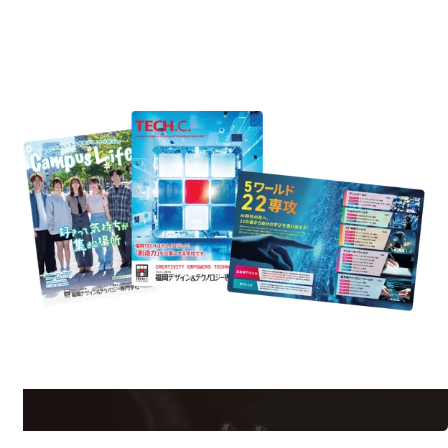
REQUEST INFORMATION
資料請求
uest Information
R
学校のことだけじゃない！クリエーティビティー×テクノロジーの力で業
界で活躍している人のスペシャルインタビューもじっくり読める。