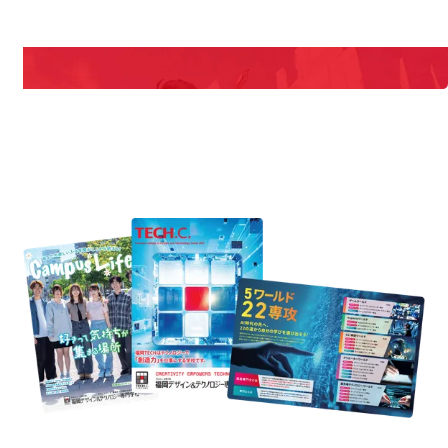
期間限定のイベントやスペシャルゲストをチェック！
説明会や職業体験もあるので、将来の夢に向き合える！
REQUEST INFORMATION
資料請求
uest Information
R