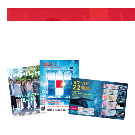
説明会や職業体験もあるので、将来の夢に向き合える！
REQUEST INFORMATION
資料請求
est Information
Re
学校のことだけじゃない！クリエーティビティー×テクノロジーの力で業