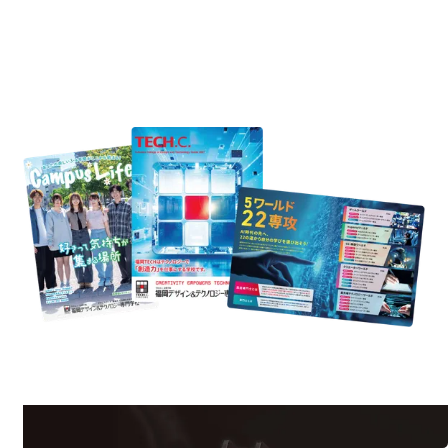
REQUEST INFORMATION
資料請求
uest Information
R
学校のことだけじゃない！クリエーティビティー×テクノロジーの力で業
界で活躍している人のスペシャルインタビューもじっくり読める。