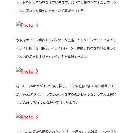
レットを使って色をつけていきます。パソコン操作が苦手な人でもツ
ールの使い方を事前に覚えていく事ができるぞ！
今度はデザイン業界でのポスターや広告・パッケージデザインなどの
イラスト描きを目指す、イラストレーター体験。様々な画材を使って
１枚の作品を仕上げるということを体験できます。
続いて、Webデザイン体験の様子。ＴＶや雑誌でよく聞く職業です
が、Webデザイナーってどんな事をするのかわからないって人は是非
このWebデザインの体験を受けてみよう。
ここはこの春から新設されたアトリエで行っている雑貨・アクセサリ