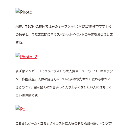
現在、TECH.C.福岡では春のオープンキャンパスが開催中です！そ
の様子と、まだまだ間に合うスペシャルイベントの予定をお伝えしま
すね。
まずはマンガ・コミックイラストの大人気メニューの一つ、キャラク
ター作画講座。人体の描き方をプロの講師の先生から教わる事がで
きるのです。絵を描くのが苦手って人や上手くなりたい人にはもって
こいの体験です。
こちらはゲーム・コミックイラストに人気のＰＣ着彩体験。ペンタブ