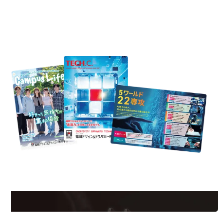
REQUEST INFORMATION
資料請求
est Information
Re
学校のことだけじゃない！クリエーティビティー×テクノロジーの力で業
界で活躍している人のスペシャルインタビューもじっくり読める。