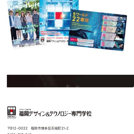
est Information
R
学校のことだけじゃない！クリエーティビティー×テクノロジーの力で業
界で活躍している人のスペシャルインタビューもじっくり読める。
〒812-0032 福岡市博多区石城町21-2