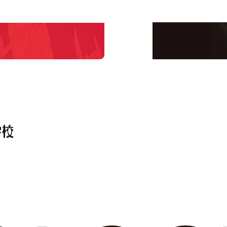
！
界で活躍している人の
える！