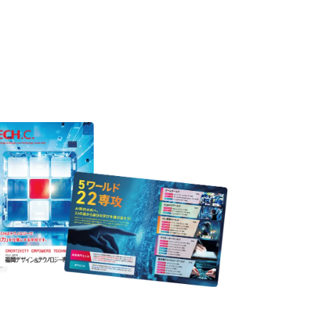
ION
nformation
ampus
Ope
い！クリエーティビティー×テクノロジーの力で業