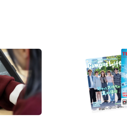
REQUEST INFORMAT
資料請求
us
Request I
Open C
学校のことだけじゃな