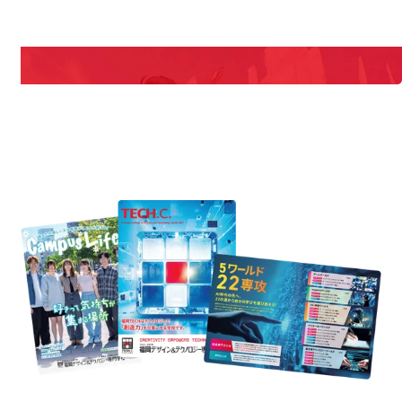
期間限定のイベントやスペシャルゲストをチェック！
説明会や職業体験もあるので、将来の夢に向き合える！
REQUEST INFORMATION
資料請求
est Information
Re