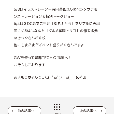
5/3はイラストレーター有田満弘さんのペンタブデモ
ンストレーション＆特別トークショー
5/4は３DCGでご当地「ゆるキャラ」をリアルに表現
同じく5/4はなんと「グルメ学園トリコ」の作者水元
あきつぐさんが来校
他にもまだまだイベント盛りだくさんですよ
GWを使って是非TECH.C.福岡へ！
お待ちしております！
あまもっちゃんでした(=ﾟωﾟ)ﾉ o(_ _)oﾍﾟｺｯ
前の記事へ
次の記事へ