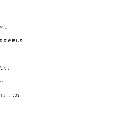
々に
いただきました
たです
～
ましょうね