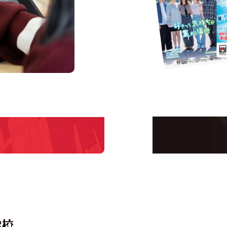
us
Request I
Open C
学校のことだけじゃな
！
界で活躍している人の
える！