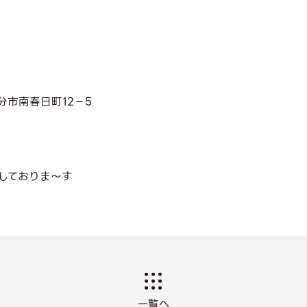
分市南春日町12－5
しておりま～す
一覧へ