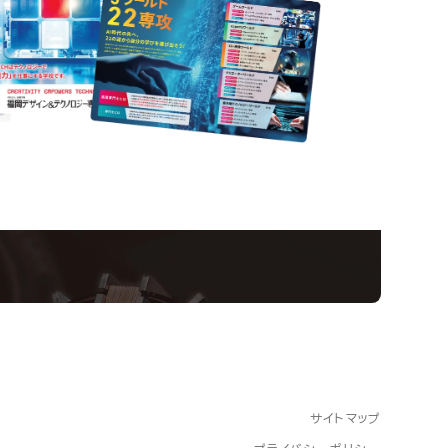
nformation
ampus
Ope
い！クリエーティビティー×テクノロジーの力で業
スペシャルインタビューもじっくり読める。
サイトマップ