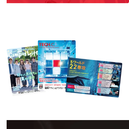
REQUEST INFORMATION
資料請求
est Information
R
学校のことだけじゃない！クリエーティビティー×テクノロジーの力で業
界で活躍している人のスペシャルインタビューもじっくり読める。