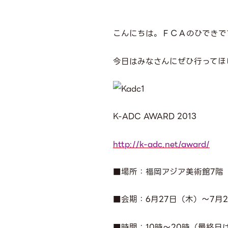
こんにちは。ＦＣＡのひできで
今日はみなさんにぜひ行ってほ
K-ADC AWARD 2013
http://k-adc.net/award/
■場所：福岡アジア美術館
7
階
■会期：
6
月
27
日（木）～
7
月
2
■時間：
10
時～
20
時（最終日