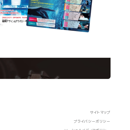
nformation
ampus
Ope
い！クリエーティビティー×テクノロジーの力で業
スペシャルインタビューもじっくり読める。
サイトマップ
プライバシーポリシー