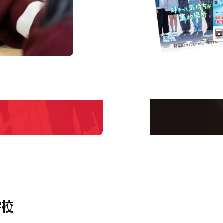
us
Request I
Open C
学校のことだけじゃな
！
界で活躍している人の
える！