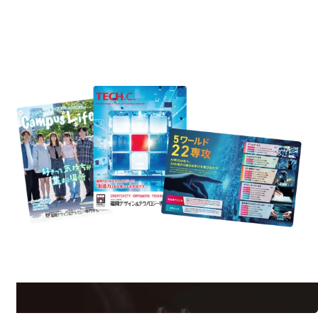
REQUEST INFORMATION
資料請求
uest Information
R
学校のことだけじゃない！クリエーティビティー×テクノロジーの力で業
界で活躍している人のスペシャルインタビューもじっくり読める。