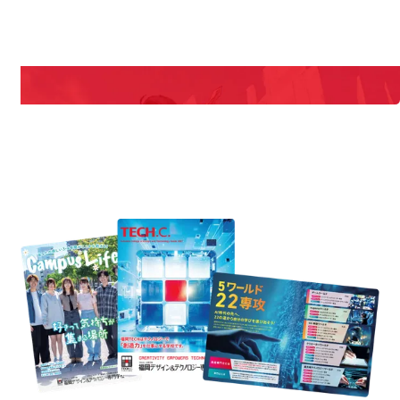
期間限定のイベントやスペシャルゲストをチェック！
説明会や職業体験もあるので、将来の夢に向き合える！
REQUEST INFORMATION
資料請求
est Information
R