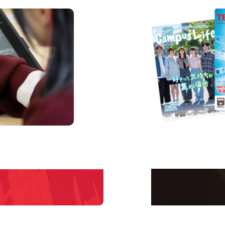
us
Request I
Open C
学校のことだけじゃな
！
界で活躍している人の
える！