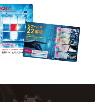
nformation
ampus
Ope
い！クリエーティビティー×テクノロジーの力で業
スペシャルインタビューもじっくり読める。