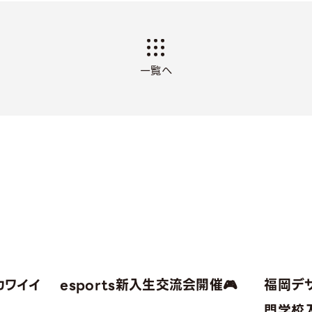
一覧へ
カワイイ
esports新入生交流会開催🎮
福岡デ
！
門学校入