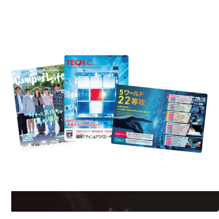
REQUEST INFORMATION
資料請求
est Information
Re
学校のことだけじゃない！クリエーティビティー×テクノロジーの力で業
界で活躍している人のスペシャルインタビューもじっくり読める。