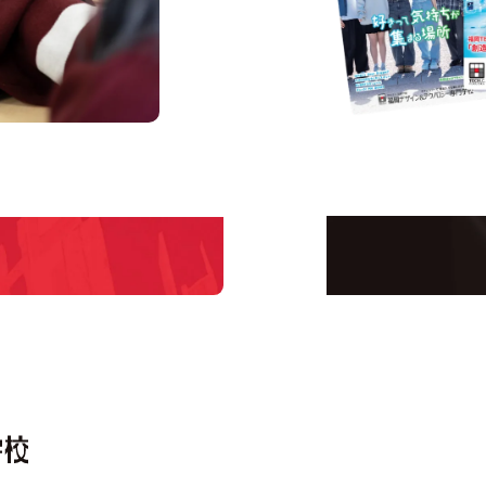
us
Request I
Open C
学校のことだけじゃな
！
界で活躍している人の
える！