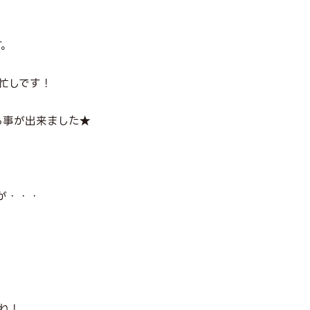
す。
忙しです！
る事が出来ました★
が・・・
ね！