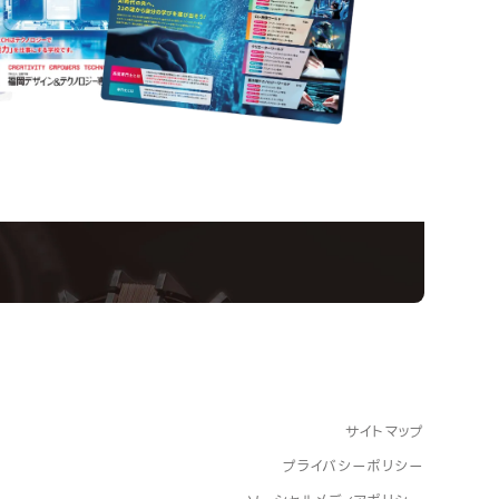
nformation
ampus
Ope
い！クリエーティビティー×テクノロジーの力で業
スペシャルインタビューもじっくり読める。
サイトマップ
プライバシーポリシー