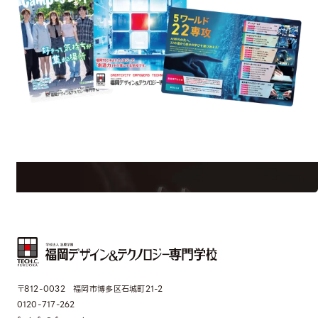
est Information
Re
学校のことだけじゃない！クリエーティビティー×テクノロジーの力で業
界で活躍している人のスペシャルインタビューもじっくり読める。
〒812-0032 福岡市博多区石城町21-2
0120-717-262