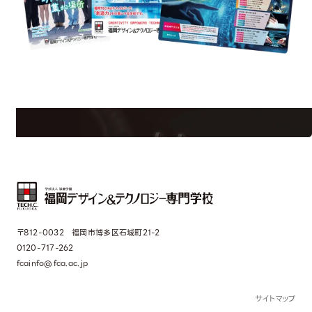
est Information
Re
学校のことだけじゃない！クリエーティビティー×テクノロジーの力で業
界で活躍している人のスペシャルインタビューもじっくり読める。
〒812-0032 福岡市博多区石城町21-2
0120-717-262
fcainfo@fca.ac.jp
サイトマップ