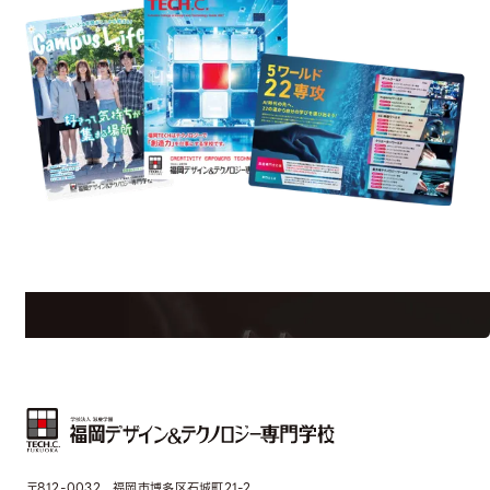
st Information
Req
学校のことだけじゃない！クリエーティビティー×テクノロジーの力で業
界で活躍している人のスペシャルインタビューもじっくり読める。
〒812-0032 福岡市博多区石城町21-2