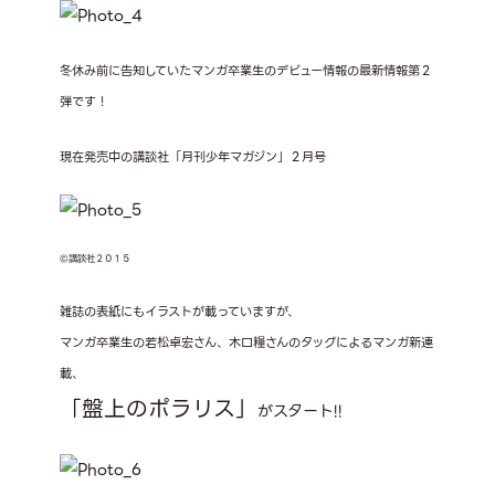
冬休み前に告知していたマンガ卒業生のデビュー情報の最新情報第２
弾です！
現在発売中の講談社「月刊少年マガジン」２月号
©講談社２０１５
雑誌の表紙にもイラストが載っていますが、
マンガ卒業生の若松卓宏さん、木口糧さんのタッグによるマンガ新連
載、
「盤上のポラリス」
がスタート!!