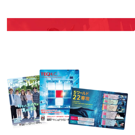
期間限定のイベントやスペシャルゲストをチェック！
説明会や職業体験もあるので、将来の夢に向き合える！
REQUEST INFORMATION
資料請求
est Information
Re