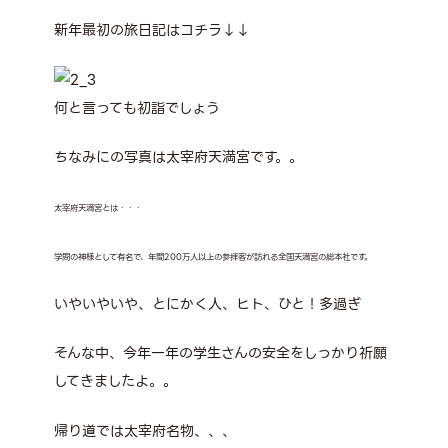
新年最初の旅日記はコチラ↓↓
何と言っても初詣でしょう
ちなみにの写真は太宰府天満宮です。。
太宰府天満宮とは・・・
学問の神様として有名で、年間200万人以上の参拝客が訪れる全国天満宮の総本社です。
いやいやいや、とにかく人、ヒト、ひと！多過ぎ
そんな中、今年一年の学生さんの安全をしっかり祈願
してきましたよ。。
帰り道では太宰府名物、、、