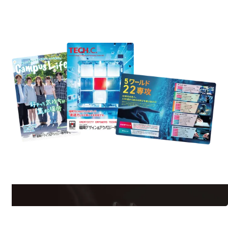
REQUEST INFORMATION
資料請求
est Information
Re
学校のことだけじゃない！クリエーティビティー×テクノロジーの力で業
界で活躍している人のスペシャルインタビューもじっくり読める。