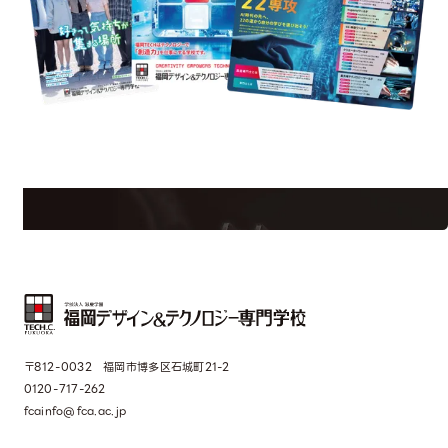
uest Information
R
学校のことだけじゃない！クリエーティビティー×テクノロジーの力で業
界で活躍している人のスペシャルインタビューもじっくり読める。
〒812-0032 福岡市博多区石城町21-2
0120-717-262
fcainfo@fca.ac.jp