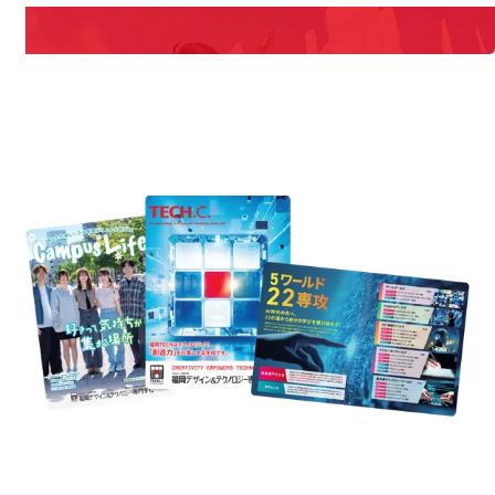
REQUEST INFORMATION
資料請求
est Information
Re
学校のことだけじゃない！クリエーティビティー×テクノロジーの力で業
界で活躍している人のスペシャルインタビューもじっくり読める。