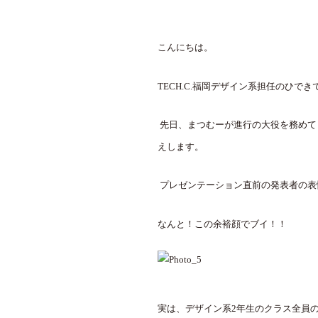
こんにちは。
TECH.C.福岡
デザイン系担任のひでき
先日、まつむーが進行の大役を務めて
えします。
プレゼンテーション直前の発表者の表
なんと！この余裕顔でブイ！！
実は、デザイン系
2
年生のクラス全員