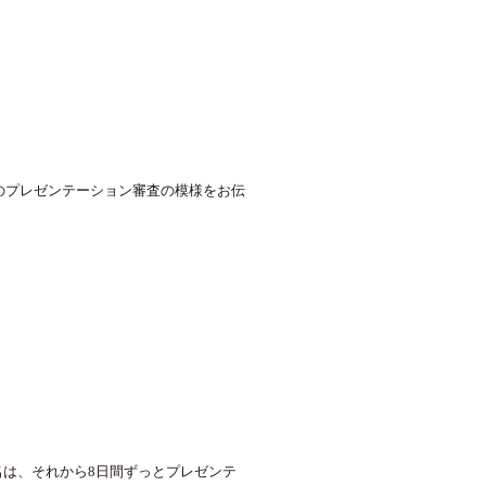
のプレゼンテーション審査の模様をお伝
名は、それから
8
日間ずっとプレゼンテ