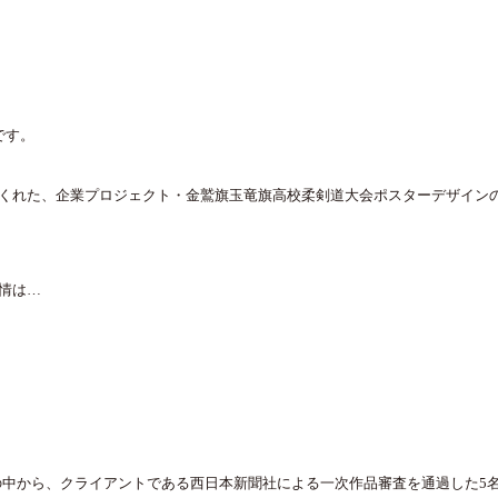
です。
くれた、企業プロジェクト・金鷲旗玉竜旗高校柔剣道大会ポスターデザイン
情は…
の中から、クライアントである西日本新聞社による一次作品審査を通過した
5