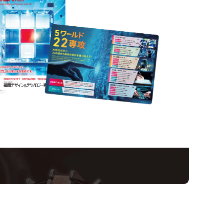
Informatio
ampus
Op
い！クリエーティビティー×テクノロジーの力で業
スペシャルインタビューもじっくり読める。