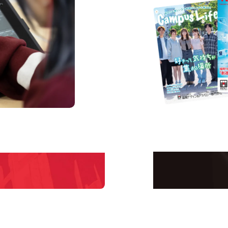
us
Request 
Open C
学校のことだけじゃな
！
界で活躍している人の
える！