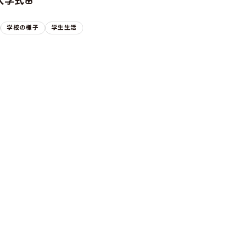
学式🌸
学校の様子
学生生活
ION