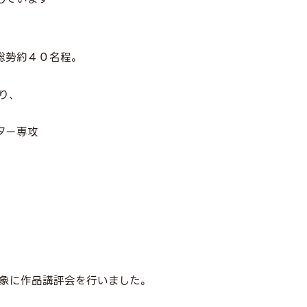
総勢約４０名程。
り、
ター専攻
象に作品講評会を行いました。