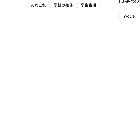
！
門学校入
あれこれ
学校の様子
学生生活
子
イベント
REQUEST INFORMAT
資料請求