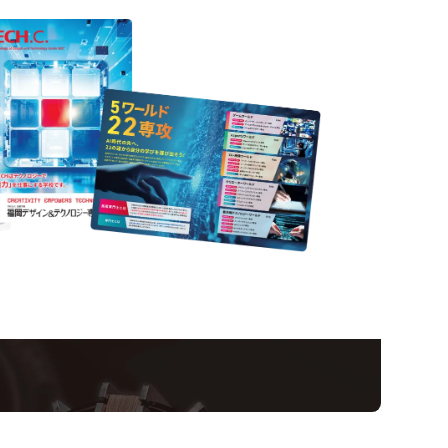
nformation
ampus
Ope
い！クリエーティビティー×テクノロジーの力で業
スペシャルインタビューもじっくり読める。