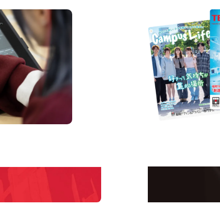
us
Request I
Open C
学校のことだけじゃな
！
界で活躍している人の
える！