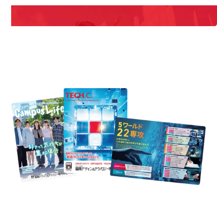
REQUEST INFORMATION
資料請求
est Information
Re
学校のことだけじゃない！クリエーティビティー×テクノロジーの力で業
界で活躍している人のスペシャルインタビューもじっくり読める。