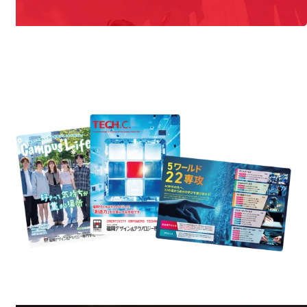
REQUEST INFORMATION
資料請求
est Information
Re
学校のことだけじゃない！クリエーティビティー×テクノロジーの力で業
界で活躍している人のスペシャルインタビューもじっくり読める。