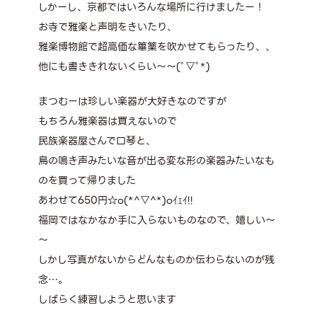
しかーし、京都ではいろんな場所に行けましたー！
お寺で雅楽と声明をきいたり、
雅楽博物館で超高価な篳篥を吹かせてもらったり、、
他にも書ききれないくらい～～(ﾟ▽ﾟ*)
まつむーは珍しい楽器が大好きなのですが
もちろん雅楽器は買えないので
民族楽器屋さんで口琴と、
鳥の鳴き声みたいな音が出る変な形の楽器みたいなも
のを買って帰りました
あわせて650円☆o(*^▽^*)oｲｪｲ!!
福岡ではなかなか手に入らないものなので、嬉しい～
～
しかし写真がないからどんなものか伝わらないのが残
念…。
しばらく練習しようと思います