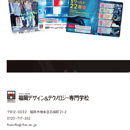
est Information
Re
学校のことだけじゃない！クリエーティビティー×テクノロジーの力で業
界で活躍している人のスペシャルインタビューもじっくり読める。
〒812-0032 福岡市博多区石城町21-2
0120-717-262
fcainfo@fca.ac.jp